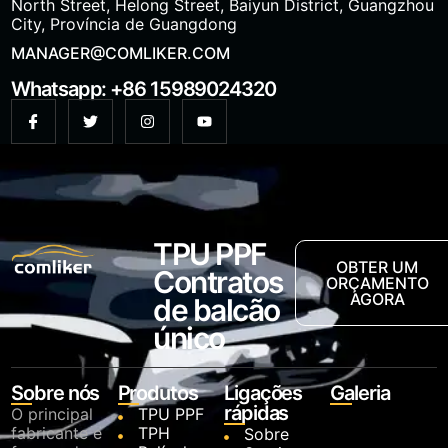
North Street, Helong Street, Baiyun District, Guangzhou
City, Província de Guangdong
MANAGER@COMLIKER.COM
Whatsapp: +86 15989024320
TPU PPF
OBTER UM
Contratos
ORÇAMENTO
AGORA
de balcão
único
Sobre nós
Produtos
Ligações
Galeria
rápidas
O principal
TPU PPF
fabricante e
TPH
Sobre