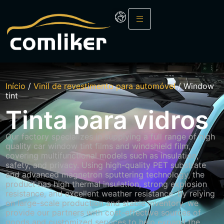
Início
/
Vinil de revestimento para automóvel
/ Window
tint
Tinta para vidros
Our factory specializes in supplying a full range of high
quality car window tint films and windshield film,
covering
multifunctional
models such as insulation,
safety, and privacy. Using high-quality PET substrate
and advanced magnetron sputtering technology, the
product has high thermal insulation, strong explosion
resistance, and excellent weather resistance. By relying
on large-scale production and stable inventory, we
provide our partners with cost-effective sources of
goods and customized services to help expand the