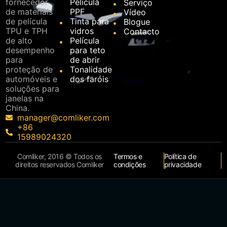
fornecedor
Película
Serviço
de materiais
PPF
Vídeo
de película
Tinta para
Blogue
TPU e TPH
vidros
Contacto
de alto
Película
desempenho
para teto
para
de abrir
proteção de
Tonalidade
automóveis e
dos faróis
soluções para
janelas na
China.
manager@comliker.com
+86
15989024320
Comliker, 2016 © Todos os
Termos e
Política de
direitos reservados Comliker
condições
privacidade