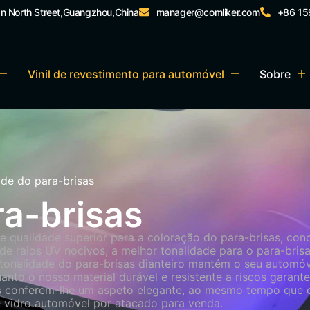
an North Street,Guangzhou,China
manager@comliker.com
+86 1
Vinil de revestimento para automóvel
Sobre
ade do para-brisas
ra-brisas
e qualidade superior para a coloração do para-brisas, con
de raios UV nocivos, a melhor tonalidade para o para-brisa
onalidade do para-brisas dianteiro mantém o seu automóve
enquanto o nosso material durável e resistente a riscos gar
as conferem-lhe um aspeto elegante, ao mesmo tempo que 
e vidro automóvel por atacado para venda.