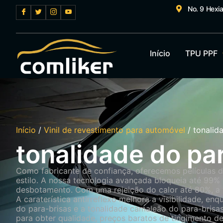
No. 9 Hexi
Início
TPU PPF
Início
/
Vinil de revestimento para automóvel
/ tonalid
tonalidade do pa
Como fabricante de confiança, oferecemos películas d
estilo. A nossa tecnologia avançada bloqueia até 99% 
desbotamento. Com uma rejeição do calor até 80%, a t
A caraterística antirreflexo melhora a visibilidade, 
do para-brisas e a tonalidade camaleão do para-bris
para obter qualidade, preços baratos de tingimento d