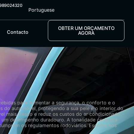
5989024320
Portuguese
OBTER UM ORÇAMENTO
Contacto
AGORA
cebidas para aumentar a segurança, o conforto e o
s do automóvel, protegendo a sua pele e o interior do
l mais fresco e reduz os custos do ar condicionado.
ante um desempenho duradouro. A tonalidade cerâmica
cumprem os regulamentos rodoviários. Escolha-nos