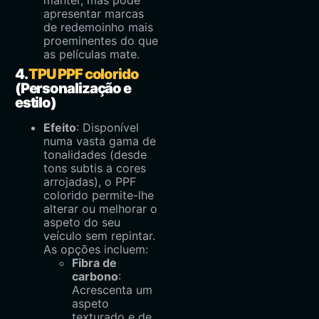
manter, mas pode
apresentar marcas
de redemoinho mais
proeminentes do que
as películas mate.
4.
TPU PPF colorido
(Personalização e
estilo)
Efeito
: Disponível
numa vasta gama de
tonalidades (desde
tons subtis a cores
arrojadas), o PPF
colorido permite-lhe
alterar ou melhorar o
aspeto do seu
veículo sem repintar.
As opções incluem:
Fibra de
carbono
:
Acrescenta um
aspeto
texturado e de