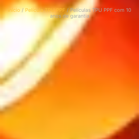
Início
/
Película TPU PPF
/ Películas TPU PPF com 10
anos de garantia