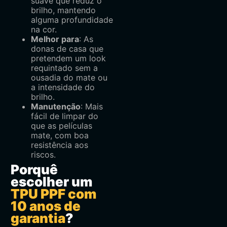
suave que reduz o
brilho, mantendo
alguma profundidade
na cor.
Melhor para
: As
donas de casa que
pretendem um look
requintado sem a
ousadia do mate ou
a intensidade do
brilho.
Manutenção
: Mais
fácil de limpar do
que as películas
mate, com boa
resistência aos
riscos.
Porquê
escolher um
TPU PPF com
10 anos de
garantia
?