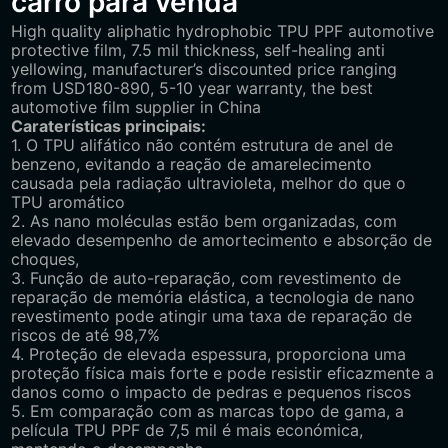
carro para venda
High quality aliphatic hydrophobic TPU PPF automotive
protective film, 7.5 mil thickness, self-healing anti
yellowing, manufacturer’s discounted price ranging
from USD180-890, 5-10 year warranty, the best
automotive film supplier in China
Caraterísticas principais:
1. O TPU alifático não contém estrutura de anel de
benzeno, evitando a reação de amarelecimento
causada pela radiação ultravioleta, melhor do que o
TPU aromático
2. As nano moléculas estão bem organizadas, com
elevado desempenho de amortecimento e absorção de
choques,
3. Função de auto-reparação, com revestimento de
reparação de memória elástica, a tecnologia de nano
revestimento pode atingir uma taxa de reparação de
riscos de até 98,7%
4. Proteção de elevada espessura, proporciona uma
proteção física mais forte e pode resistir eficazmente a
danos como o impacto de pedras e pequenos riscos
5. Em comparação com as marcas topo de gama, a
película TPU PPF de 7,5 mil é mais económica,