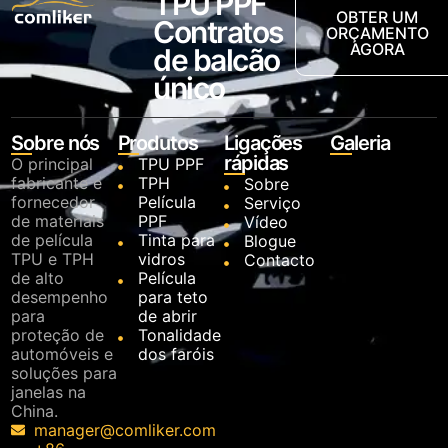
TPU PPF
OBTER UM
Contratos
ORÇAMENTO
AGORA
de balcão
único
Sobre nós
Produtos
Ligações
Galeria
rápidas
O principal
TPU PPF
fabricante e
TPH
Sobre
fornecedor
Película
Serviço
de materiais
PPF
Vídeo
de película
Tinta para
Blogue
TPU e TPH
vidros
Contacto
de alto
Película
desempenho
para teto
para
de abrir
proteção de
Tonalidade
automóveis e
dos faróis
soluções para
janelas na
China.
manager@comliker.com