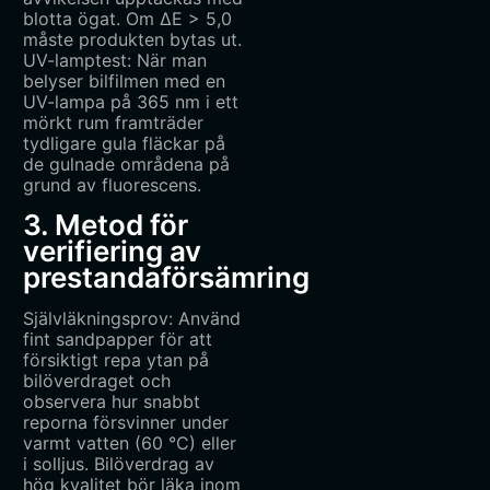
blotta ögat. Om ΔE > 5,0
måste produkten bytas ut.
UV-lamptest: När man
belyser bilfilmen med en
UV-lampa på 365 nm i ett
mörkt rum framträder
tydligare gula fläckar på
de gulnade områdena på
grund av fluorescens.
3. Metod för
verifiering av
prestandaförsämring
Självläkningsprov: Använd
fint sandpapper för att
försiktigt repa ytan på
bilöverdraget och
observera hur snabbt
reporna försvinner under
varmt vatten (60 °C) eller
i solljus. Bilöverdrag av
hög kvalitet bör läka inom