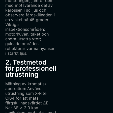
monteringen, jämför dem
med motsvarande del av
karossen i solljus och
observera färgskillnaden i
en vinkel på 45 grader.
Viktiga
inspektionsområden:
motorhuven, taket och
andra utsatta ytor;
gulnade områden
reflekterar varma nyanser
i starkt ljus.
2. Testmetod
för professionell
utrustning
Mätning av kromatisk
aberration: Använd
utrustning som X-Rite
Ci64 för att mäta
färgskillnadsvärdet ΔE.
När ΔE > 2,0 kan
avvikelsen upptäckas med