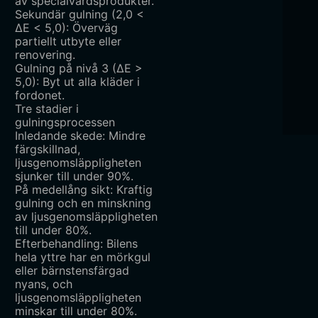
av specialvårdsprodukter.
Sekundär gulning (2,0 <
ΔE < 5,0): Överväg
partiellt utbyte eller
renovering.
Gulning på nivå 3 (ΔE >
5,0): Byt ut alla kläder i
fordonet.
Tre stadier i
gulningsprocessen
Inledande skede: Mindre
färgskillnad,
ljusgenomsläppligheten
sjunker till under 90%.
På medellång sikt: Kraftig
gulning och en minskning
av ljusgenomsläppligheten
till under 80%.
Efterbehandling: Bilens
hela yttre har en mörkgul
eller bärnstensfärgad
nyans, och
ljusgenomsläppligheten
minskar till under 80%.