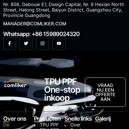
Nr. 808, Gebouw E1, Design Capital, Nr. 9 Hexian North
Street, Helong Street, Baiyun District, Guangzhou City,
Provincie Guangdong
MANAGER@COMLIKER.COM
Whatsapp: +86 15989024320
TPU PPF
VRAAG
One-stop
NU EEN
OFFERTE
inkoop
AAN
Over ons
Producten
Snelle links
Galerij
De
TPU PPF
Over