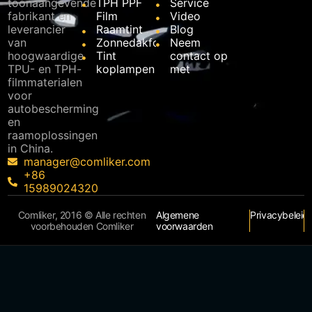
toonaangevende
TPH PPF
Service
fabrikant en
Film
Video
leverancier
Raamtint
Blog
van
Zonnedakfolie
Neem
hoogwaardige
Tint
contact op
TPU- en TPH-
koplampen
met
filmmaterialen
voor
autobescherming
en
raamoplossingen
in China.
manager@comliker.com
+86
15989024320
Comliker, 2016 © Alle rechten
Algemene
Privacybeleid
voorbehouden Comliker
voorwaarden