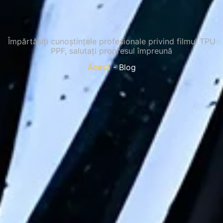
Împărtășiți cunoștințele profesionale privind filmul TPU
PPF, salutați progresul împreună
Acasă
- Blog