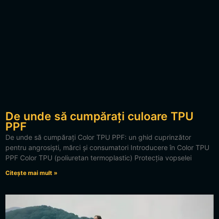
De unde să cumpărați culoare TPU
PPF
De unde să cumpărați Color TPU PPF: un ghid cuprinzător
pentru angrosiști, mărci și consumatori Introducere în Color TPU
PPF Color TPU (poliuretan termoplastic) Protecția vopselei
Citește mai mult »