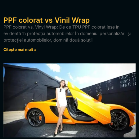
PPF colorat vs Vinil Wrap
PPF colorat vs. Vinyl Wrap: De ce TPU PPF colorat iese în
evidență în protecția automobilelor În domeniul personalizării și
protecției automobilelor, domină două soluții
Citește mai mult »