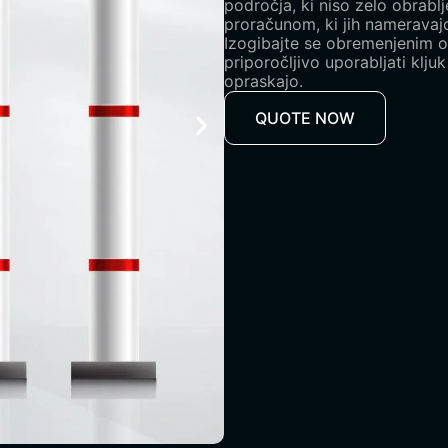
področja, ki niso zelo obrabl
proračunom, ki jih nameravajo
Izogibajte se obremenjenim 
priporočljivo uporabljati kljuk
opraskajo.
QUOTE NOW