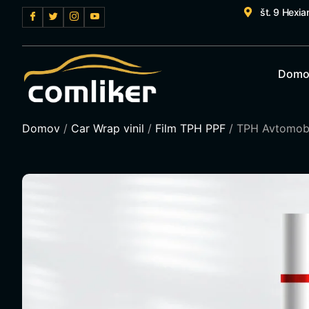
št. 9 Hexia
Domo
Domov
/
Car Wrap vinil
/
Film TPH PPF
/ TPH Avtomobil