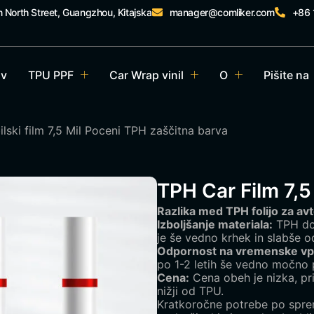
n North Street, Guangzhou, Kitajska
manager@comliker.com
+86
v
TPU PPF
Car Wrap vinil
O
Pišite na
ski film 7,5 Mil Poceni TPH zaščitna barva
TPH Car Film 7,5
Razlika med TPH folijo za avt
Izboljšanje materiala:
TPH dod
je še vedno krhek in slabše 
Odpornost na vremenske vpl
po 1-2 letih še vedno močno 
Cena:
Cena obeh je nizka, pri
nižji od TPU.
Kratkoročne potrebe po sprem