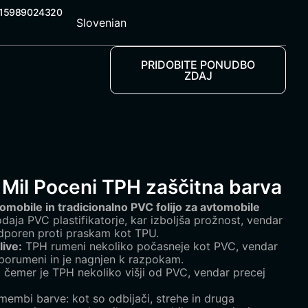
 15989024320
Slovenian
PRIDOBITE PONUDBO
ZDAJ
 Mil Poceni TPH zaščitna barva
omobile in tradicionalno PVC folijo za avtomobile
aja PVC plastifikatorje, kar izboljša prožnost, vendar
odporen proti praskam kot TPU.
ive:
TPH rumeni nekoliko počasneje kot PVC, vendar
porumeni in je nagnjen k razpokam.
 čemer je TPH nekoliko višji od PVC, vendar precej
embi barve: kot so odbijači, strehe in druga