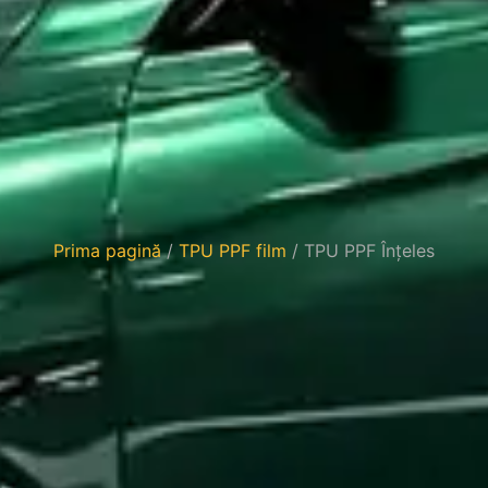
Prima pagină
/
TPU PPF film
/ TPU PPF Înțeles