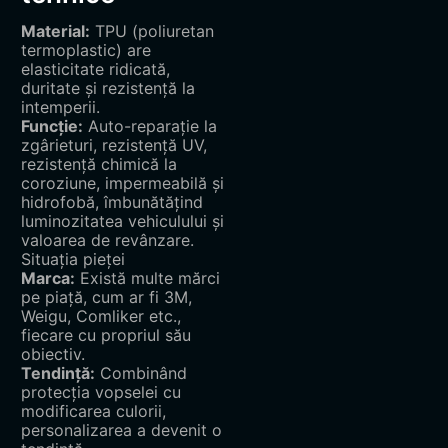
Material:
TPU (poliuretan
termoplastic) are
elasticitate ridicată,
duritate și rezistență la
intemperii.
Funcție:
Auto-reparație la
zgârieturi, rezistență UV,
rezistență chimică la
coroziune, impermeabilă și
hidrofobă, îmbunătățind
luminozitatea vehiculului și
valoarea de revânzare.
Situația pieței
Marca:
Există multe mărci
pe piață, cum ar fi 3M,
Weigu, Comliker etc.,
fiecare cu propriul său
obiectiv.
Tendință:
Combinând
protecția vopselei cu
modificarea culorii,
personalizarea a devenit o