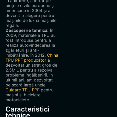
în anii 1990, a intrat pe
piețele civile europene și
americane în 2004 și a
devenit o alegere pentru
mașinile de lux și mașinile
regale.
Descoperire tehnică:
În
2009, materialele TPU au
fost introduse pentru a
realiza autovindecarea la
zgârieturi și anti-
îmbătrânire. În 2012,
China
TPU PPF producător
a
dezvoltat un strat gros de
2,5MIL pentru a rezolva
problema îngălbenirii. În
ultimii ani, am dezvoltat
pe scară largă unele
Culoare TPU PP
F pentru
mașini și biciclete,
motociclete.
Caracteristici
tehnice