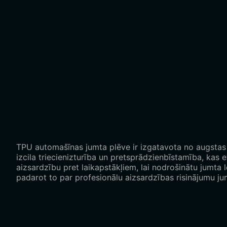
TPU automašīnas jumta plēve ir izgatavota no augstas kl
izcila triecienizturība un pretsprādzienbīstamība, kas
aizsardzību pret laikapstākļiem, lai nodrošinātu jumta 
padarot to par profesionālu aizsardzības risinājumu ju