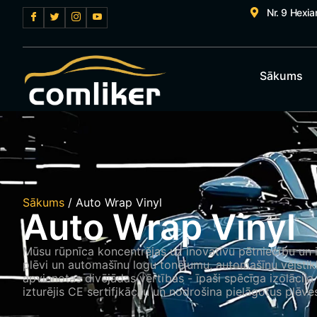
Nr. 9 Hexia
Sākums
Sākums
/ Auto Wrap Vinyl
Auto Wrap Vinyl
Mūsu rūpnīca koncentrējas uz inovatīvu pētniecību un i
plēvi un automašīnu logu tonējumu, automašīnu vējstik
apvienotas divējādas vērtības - īpaši spēcīga izolācija
izturējis CE sertifikāciju un nodrošina pielāgotus plēve