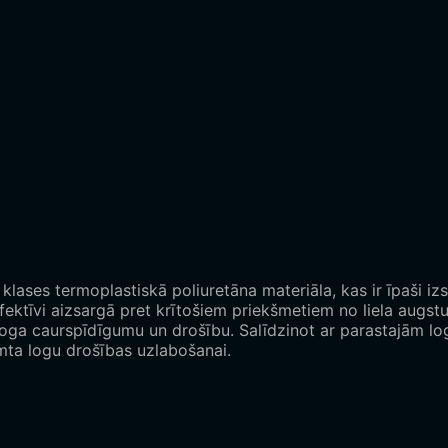
ases termoplastiskā poliuretāna materiāla, kas ir īpaši izs
 efektīvi aizsargā pret krītošiem priekšmetiem no liela augs
loga caurspīdīgumu un drošību. Salīdzinot ar parastajām log
mta logu drošības uzlabošanai.