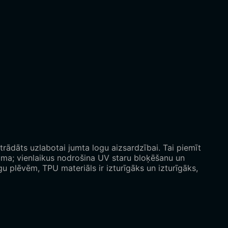
trādāts uzlabotai jumta logu aizsardzībai. Tai piemīt
tuma; vienlaikus nodrošina UV staru bloķēšanu un
u plēvēm, TPU materiāls ir izturīgāks un izturīgāks,