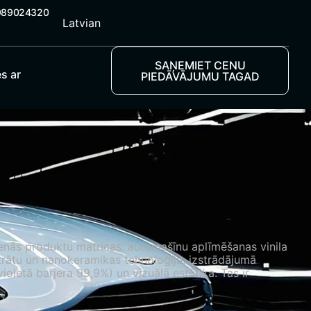
989024320
Latvian
SAŅEMIET CENU
es ar
PIEDĀVĀJUMU TAGAD
venās produktu matricas: automašīnu aplīmēšanas vinila
trātu un nanokeramikas tehnoloģiju, izstrādājumā
ioletā barjera 99,9%) un vizuālā estētika. Tas ir