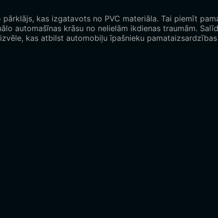
pārklājs, kas izgatavots no PVC materiāla. Tai piemīt pamat
inālo automašīnas krāsu no nelielām ikdienas traumām. Salīd
 izvēle, kas atbilst automobiļu īpašnieku pamataizsardzības