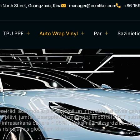
n North Street, Guangzhou, Ķīna
manager@comliker.com
+86 15
TPU PPF
Auto Wrap Vinyl
Par
Sazinieti
zstrādi automobiļu plēves jomā un ir izveidojusi divas gal
lu plēvi, jumta aizsargplēvi. Izmantojot importētu PET subs
 (infrasarkanā barjera ≥ 95%), maksimāla aizsardzība (ultrav
s risinājumus globāliem klientiem.