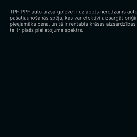
TPH PPF auto aizsargplēve ir uzlabots neredzams auto 
pašatjaunošanās spēja, kas var efektīvi aizsargāt oriģ
pieejamāka cena, un tā ir rentabla krāsas aizsardzības
tai ir plašs pielietojuma spektrs.