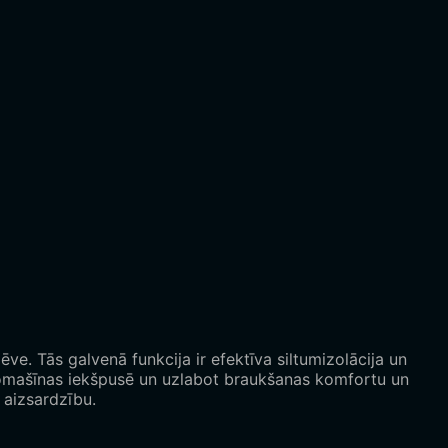
ve. Tās galvenā funkcija ir efektīva siltumizolācija un
automašīnas iekšpusē un uzlabot braukšanas komfortu un
 aizsardzību.