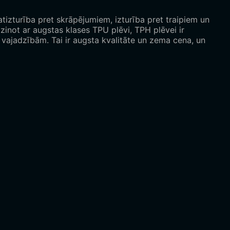
izturība pret skrāpējumiem, izturība pret traipiem un
zinot ar augstas klases TPU plēvi, TPH plēvei ir
 vajadzībām. Tai ir augsta kvalitāte un zema cena, un