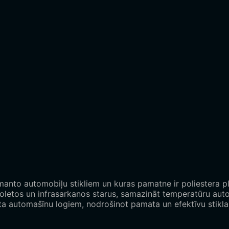
anto automobiļu stikliem un kuras pamatne ir poliestera plē
ravioletos un infrasarkanos starus, samazināt temperatūru 
ta automašīnu logiem, nodrošinot pamata un efektīvu stikla