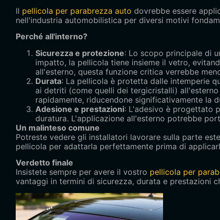
Il
pellicola per parabrezza auto
dovrebbe essere applic
nell'industria automobilistica per diversi motivi fondam
Perché all'interno?
Sicurezza e protezione
: Lo scopo principale di u
impatto, la pellicola tiene insieme il vetro, evita
all'esterno, questa funzione critica verrebbe men
Durata
: La pellicola è protetta dalle intemperie q
ai detriti (come quelli dei tergicristalli) all'est
rapidamente, riducendone significativamente la d
Adesione e prestazioni
: L'adesivo è progettato p
duratura. L'applicazione all'esterno potrebbe por
Un malinteso comune
Potreste vedere gli installatori lavorare sulla parte este
pellicola per adattarla perfettamente prima di applicarla
Verdetto finale
Insistete sempre per avere il vostro
pellicola per para
vantaggi in termini di sicurezza, durata e prestazioni ch