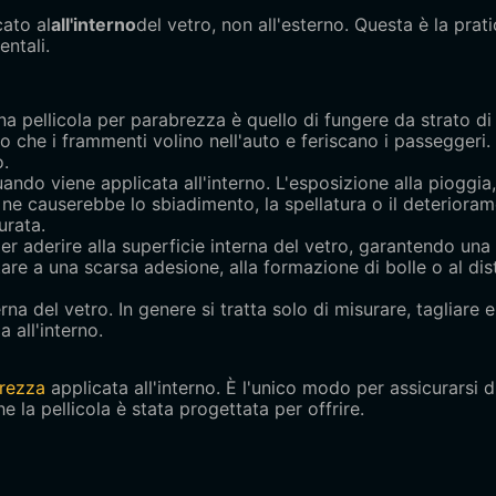
ato al
all'interno
del vetro, non all'esterno. Questa è la prat
entali.
na pellicola per parabrezza è quello di fungere da strato di 
ndo che i frammenti volino nell'auto e feriscano i passeggeri.
o.
uando viene applicata all'interno. L'esposizione alla pioggia,
erno ne causerebbe lo sbiadimento, la spellatura o il deterior
urata.
er aderire alla superficie interna del vetro, garantendo una
tare a una scarsa adesione, alla formazione di bolle o al di
rna del vetro. In genere si tratta solo di misurare, tagliare 
 all'interno.
brezza
applicata all'interno. È l'unico modo per assicurarsi di
e la pellicola è stata progettata per offrire.