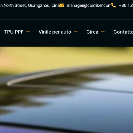
an North Street, Guangzhou, Cina
manager@comliker.com
+86 1
TPU PPF
Vinile per auto
Circa
Contatt