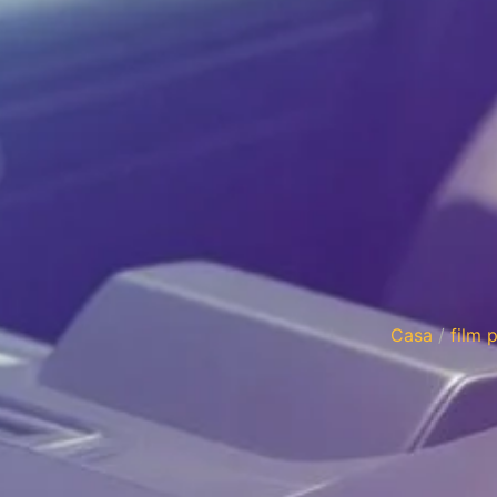
Casa
/
film 