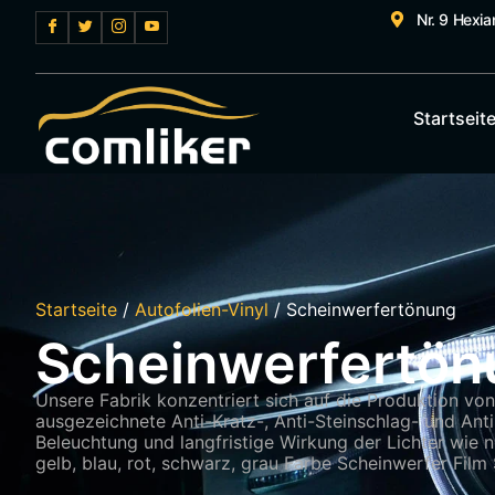
Nr. 9 Hexia
Startseit
Startseite
/
Autofolien-Vinyl
/ Scheinwerfertönung
Scheinwerfertön
Unsere Fabrik konzentriert sich auf die Produktion vo
ausgezeichnete Anti-Kratz-, Anti-Steinschlag- und Ant
Beleuchtung und langfristige Wirkung der Lichter wie 
gelb, blau, rot, schwarz, grau Farbe Scheinwerfer Fil