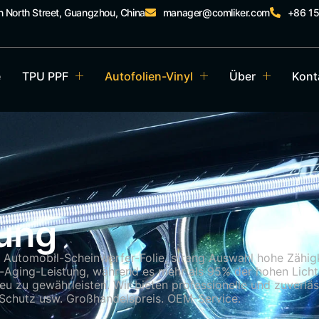
n North Street, Guangzhou, China
manager@comliker.com
+86 1
e
TPU PPF
Autofolien-Vinyl
Über
Kont
ung
n Automobil-Scheinwerfer-Folie, streng Auswahl hohe Zähig
i-Aging-Leistung, während es mehr als 95% der hohen Lichtd
neu zu gewährleisten. Wir bieten professionelle und zuverl
m Schutz usw. Großhandelspreis. OEM-Service.