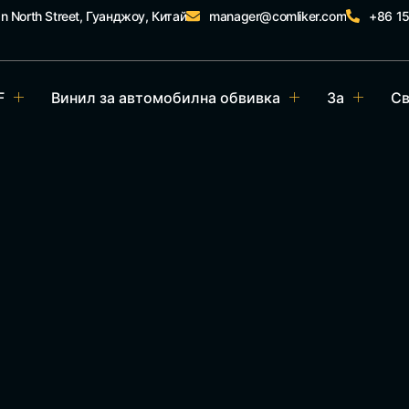
an North Street, Гуанджоу, Китай
manager@comliker.com
+86 1
F
Винил за автомобилна обвивка
За
Св