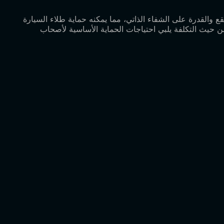
P. ويتمتع بمقاومة أساسية للخدش ومقاومة البقع والقدرة على الشفاء الذاتي، مما يمكنه حماية طلاء السيارة
يتميز TPH بسعر معقول وهو خيار حماية طلاء فعال من حيث التكلفة يلبي احتياجات الحماية الأساسية لأصحاب