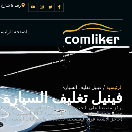
رقم 9 شارع هيكسيان نورث، قوانغتشو، الصين
الصفحة الرئيسي
الرئيسية
/ فينيل تغليف السيارة
فينيل تغليف السيارة
يركز مصنعنا على البحث والتطوير المبتكر في مجال أفلام السيار
(حاجز الأشعة فوق البنفسجية 99.9%)، والجماليات البصرية. وقد حصل على شهادة CE ويوفر حلول أغشية مخصصة للعملاء العالميين.