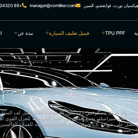
+86 15989024320
manager@comliker.com
ة
TPU PPF
فينيل تغليف السيارة
نبذة عن
ا
ات، وقد شكل مصفوفتين رئيسيتين للمنتجات: فيلم فينيل لف السيارات