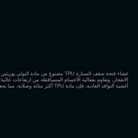
غشاء فتحة سقف السيارة TPU مصنوع من 
الانفجار، وتقاوم بفعالية الأجسام المتساقطة من ارتفاعات عا
أغشية النوافذ العادية، فإن مادة TPU أكثر متانة وصلابة، مما يجعلها حلاً احترافيًا للحماية لتعزيز سلامة فتحة السقف.