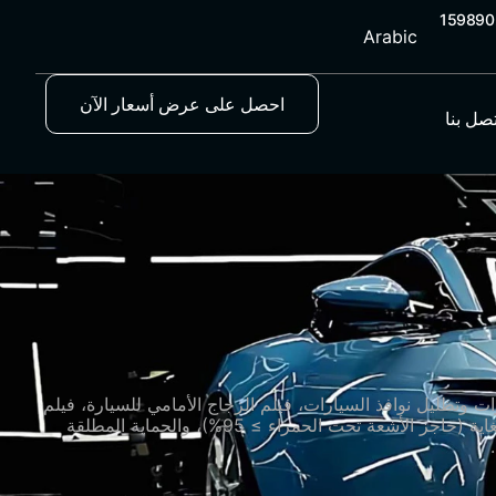
Arabic
احصل على عرض أسعار الآن
تصل بنا
 وتظليل نوافذ السيارات، فيلم الزجاج الأمامي للسيارة، فيلم
حماية فتحة السقف. بالاعتماد على ركيزة PET المستوردة وتكنولوجيا النانو سيراميك، يجمع المنتج بين القيم المزدوجة للعزل القوي للغاية (حاجز الأشعة تحت الحمراء ≥ 95%)، والحماية المطلقة